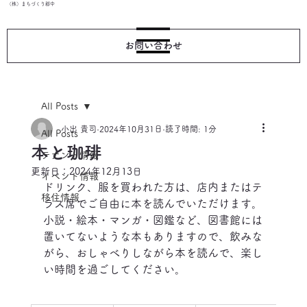
（株）まちづくり郡中
お問い合わせ
All Posts
小出 貴司
2024年10月31日
読了時間: 1分
All Posts
本と珈琲
テナント情報
更新日：
2024年12月13日
イベント情報
ドリンク、服を買われた方は、店内またはテ
移住情報
ラス席でご自由に本を読んでいただけます。
小説・絵本・マンガ・図鑑など、図書館には
置いてないような本もありますので、飲みな
がら、おしゃべりしながら本を読んで、楽し
い時間を過ごしてください。